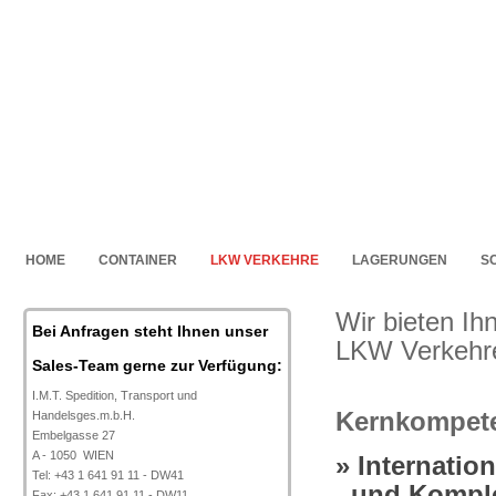
HOME
CONTAINER
LKW VERKEHRE
LAGERUNGEN
S
Wir bieten Ih
Bei Anfragen steht Ihnen unser
LKW Verkehre
Sales-Team gerne zur Verfügung:
I.M.T. Spedition, Transport und
Kernkompet
Handelsges.m.b.H.
Embelgasse 27
A - 1050 WIEN
Internatio
Tel: +43 1 641 91 11 - DW41
und Kompl
Fax: +43 1 641 91 11 - DW11